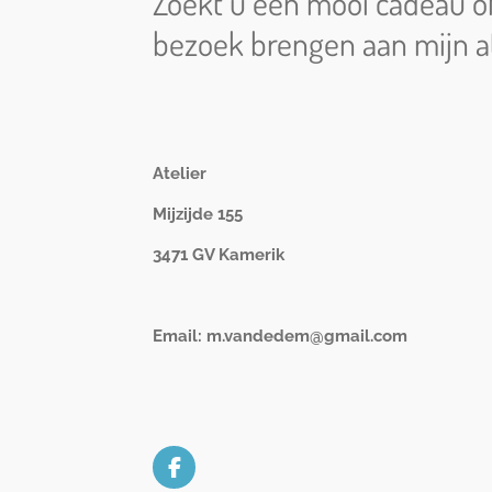
Zoekt u een mooi cadeau of 
bezoek brengen aan mijn ate
Atelier
Mijzijde 155
3471 GV Kamerik
Email: m.vandedem@gmail.com
F