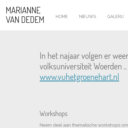
Ga
MARIANNE
direct
VAN DEDEM
HOME
NIEUWS
GALERIJ
naar
de
hoofdinhoud
In het najaar volgen er weer
volksuniversiteit Woerden ..
www.vuhetgroenehart.nl
Workshops
Neem deel aan thematische workshops om spe